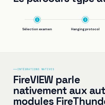
1
2
Sélection examen
Hanging protocol
INTÉGRATIONS NATIVES
FireVIEW parle
nativement aux aut
modules FireThunde