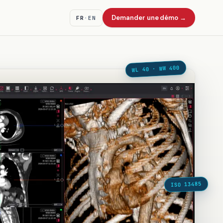
Demander une démo
→
FR
·
EN
WL 40 · WW 400
ISO 13485