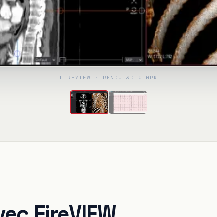
FIREVIEW · RENDU 3D & MPR
vec FireVIEW.