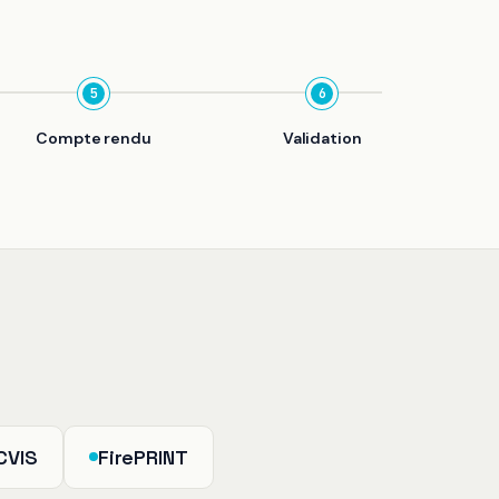
5
6
Compte rendu
Validation
CVIS
FirePRINT