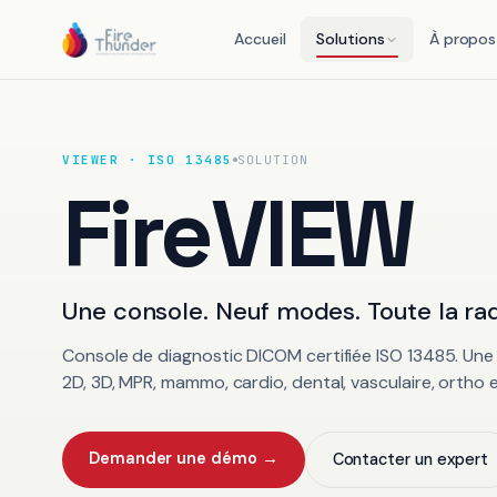
Accueil
Solutions
À propos
VIEWER · ISO 13485
SOLUTION
FireVIEW
Une console. Neuf modes. Toute la rad
Console de diagnostic DICOM certifiée ISO 13485. Une 
2D, 3D, MPR, mammo, cardio, dental, vasculaire, ortho e
Demander une démo →
Contacter un expert