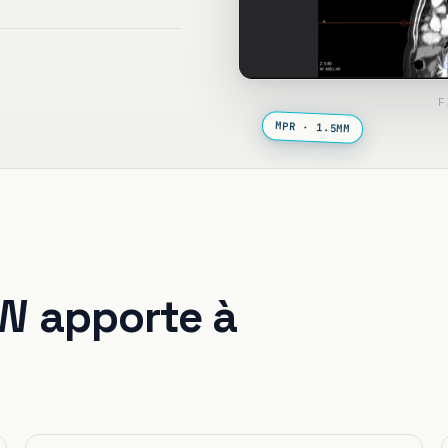
F
MPR · 1.5MM
EW apporte à