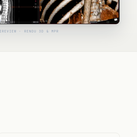
IREVIEW · RENDU 3D & MPR