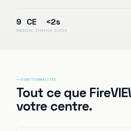
9
CE
<2s
MODES
ISO 13485
512 SLICES
FONCTIONNALITÉS
Tout ce que FireVI
votre centre.