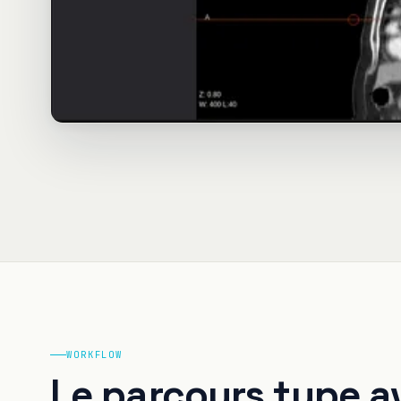
WORKFLOW
Le parcours type a