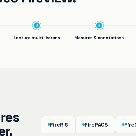
3
4
Lecture multi-écrans
Mesures & annotations
res
FireRIS
FirePACS
Fire
r.